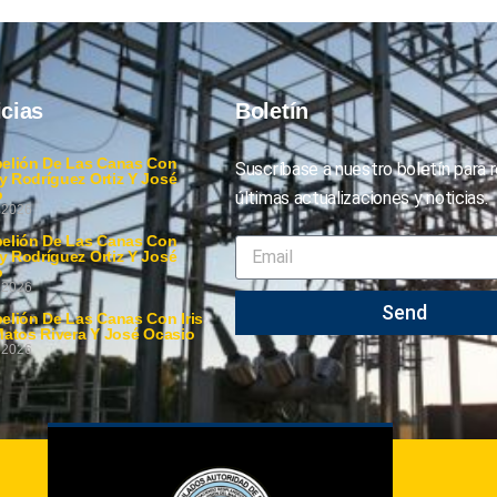
icias
Boletín
elión De Las Canas Con
Suscríbase a nuestro boletín para re
 Rodríguez Ortiz Y José
o
últimas actualizaciones y noticias.
, 2026
elión De Las Canas Con
 Rodríguez Ortiz Y José
o
, 2026
Send
elión De Las Canas Con Iris
Matos Rivera Y José Ocasio
, 2026