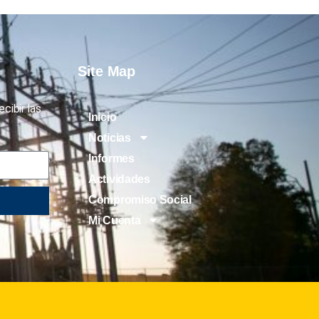
Site Map
cibir las
Inicio
Noticias
Informes
Actividades
Compromiso Social
Mi Cuenta