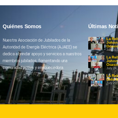
Quiénes Somos
Últimas Not
La Reb
Nuestra Asociación de Jubilados de la
Johnny
Ocasi
Autoridad de Energía Eléctrica (AJAEE) se
July 31
dedica a brindar apoyo y servicios a nuestros
La Reb
miembros jubilados, fomentando una
Johnny
Ocasi
comunidad activa y enriquecedora.
July 24
La Reb
Delia 
July 20