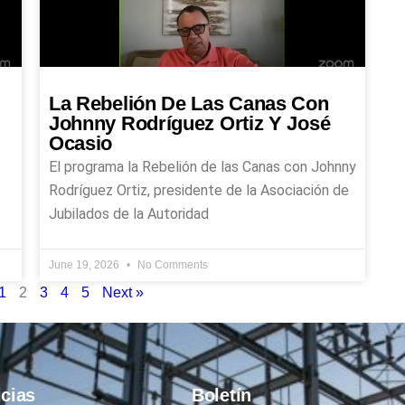
La Rebelión De Las Canas Con
Johnny Rodríguez Ortiz Y José
Ocasio
El programa la Rebelión de las Canas con Johnny
Rodríguez Ortiz, presidente de la Asociación de
Jubilados de la Autoridad
June 19, 2026
No Comments
1
2
3
4
5
Next »
icias
Boletín