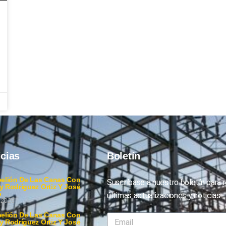
icias
Boletín
elión De Las Canas Con
Suscríbase a nuestro boletín para re
 Rodríguez Ortiz Y José
o
últimas actualizaciones y noticias.
, 2026
elión De Las Canas Con
 Rodríguez Ortiz Y José