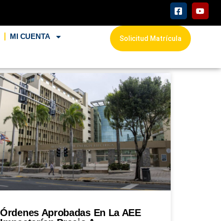
L
MI CUENTA
Solicitud Matrícula
Órdenes Aprobadas En La AEE