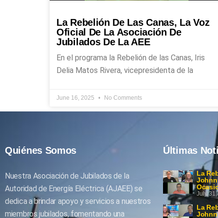
La Rebelión De Las Canas, La Voz
Oficial De La Asociación De
Jubilados De La AEE
En el programa la Rebelión de las Canas, Iris
Delia Matos Rivera, vicepresidenta de la
June 16, 2025
No Comments
Quiénes Somos
Últimas Not
La Reb
Nuestra Asociación de Jubilados de la
Johnny
Ocasi
Autoridad de Energía Eléctrica (AJAEE) se
July 31
dedica a brindar apoyo y servicios a nuestros
La Reb
miembros jubilados, fomentando una
Johnny