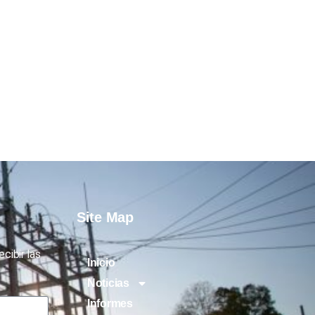
Site Map
cibir las
Inicio
Noticias
Informes